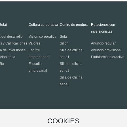
Sobre Botai
Cultura corporativa
Centro de product
Rel
inv
Historia del desarrollo
Visión corporativa
Sofá
Honores y Calificaciones
Valores
Sillón
Anu
Industria de inversiones
Espíritu
Silla de oficina
Anu
información de la
emprendedor
serie1
Pla
compañía
Filosofía
Silla de oficina
empresarial
serie2
Silla de oficina
serie3