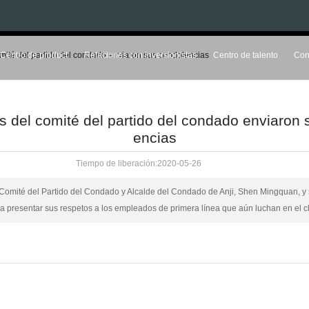
eres del comité del partido del condado enviaron sus condolencias
rativa
Centro de product
Relaciones con inversionistas
Centr
líderes del comité del partido del conda
encias
Tiempo de liberación:
2020-05-26
etario del Comité del Partido del Condado y Alcalde del Condado de Anji
 bases para presentar sus respetos a los empleados de primera línea que